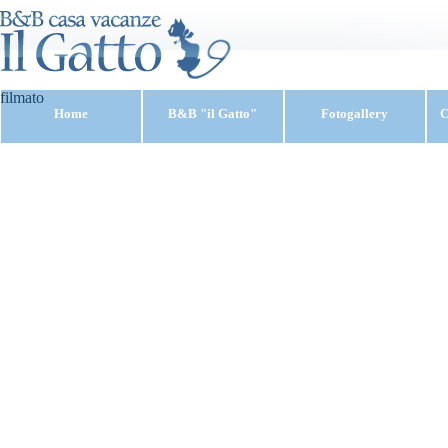
filmato
Home
B&B "il Gatto"
Fotogallery
C