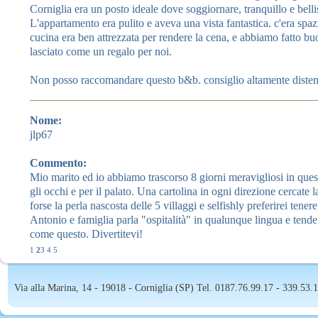
Corniglia era un posto ideale dove soggiornare, tranquillo e bell
L'appartamento era pulito e aveva una vista fantastica. c'era spa
cucina era ben attrezzata per rendere la cena, e abbiamo fatto bu
lasciato come un regalo per noi.
Non posso raccomandare questo b&b. consiglio altamente distend
Nome:
jlp67
Commento:
Mio marito ed io abbiamo trascorso 8 giorni meravigliosi in quest
gli occhi e per il palato. Una cartolina in ogni direzione cercate l
forse la perla nascosta delle 5 villaggi e selfishly preferirei ten
Antonio e famiglia parla "ospitalità" in qualunque lingua e tende 
come questo. Divertitevi!
1
2
3
4
5
Via alla Marina, 14 - 19018 - Corniglia (SP) Tel. 0187.76.99.17 - 339.53.